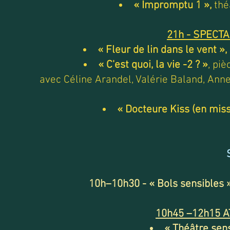
« Impromptu 1 »,
thé
21h - SPECT
« Fleur de lin dans le vent »,
« C'est quoi, la vie -2 ? »
, pi
avec
Céline Arandel, Valérie Baland, An
« Docteure Kiss (en miss
10h–10h30 - « Bols sensibles »
10h45 –12h15 A
« Théâtre sen