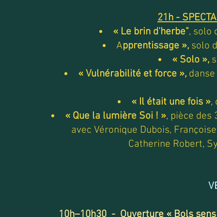
21h - SPECT
« Le brin d'herbe"
, solo
A
pprentissage »,
solo d
« Solo »,
s
« Vulnérabilité et force »,
danse 
« Il était une fois »
,
« Que la lumière Soi ! »
, pièce des
avec Véronique Dubois, Françoise
Catherine Robert, S
V
10h–10h30 - Ouverture
« Bols sens