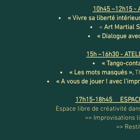
10h45 –12h15 - 
« Vivre sa liberté intérieur
«
Art Martial S
« Dialogue avec
15h –16h30 - ATEL
« Tango-cont
« Les mots masqués »,
Th
« A vous de jouer ! avec l'imp
17h15-18h45 ESPACE
Espace libre de créativité dans
=> Improvisations li
=> Resti