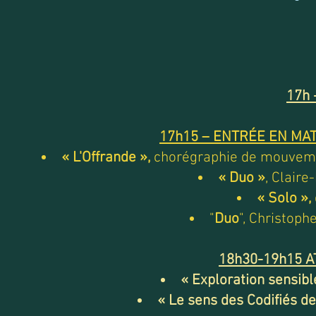
17h
17h15 – ENTRÉE EN MAT
« L'Offrande »,
chorégraphie de mouvemen
« Duo »
, Claire
« Solo »,
"
Duo
", Christoph
18h30-19h15 A
« Exploration sensibl
« Le sens des Codifiés d