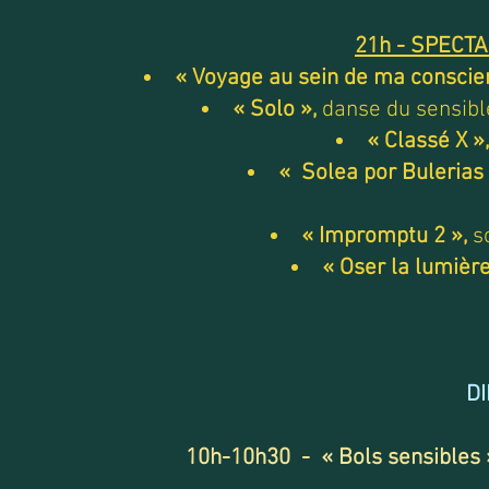
21h - SPECT
« Voyage au sein de ma consci
« Solo »,
danse du sensibl
« Classé X »
« Solea por Bulerias 
« Impromptu 2 »,
so
« Oser la lumière
D
10h-10h30 - « Bols sensibles 